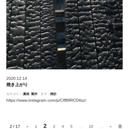
2020.12.14
焼き上がり
カテゴリ：
.素材
,
製作
タグ：
焼杉
https://www.instagram.com/p/CIfB9RCD4sz/
2
2 / 17
«
1
3
4
5
...
10
...
»
最