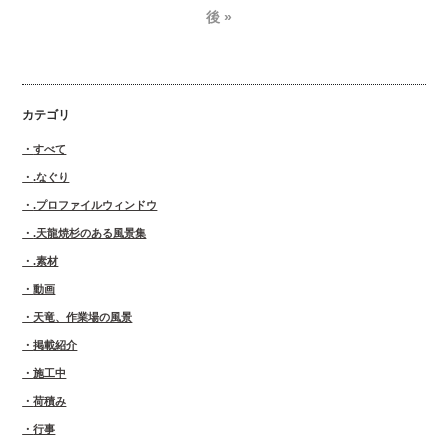
後 »
カテゴリ
すべて
.なぐり
.プロファイルウィンドウ
.天龍焼杉のある風景集
.素材
動画
天竜、作業場の風景
掲載紹介
施工中
荷積み
行事