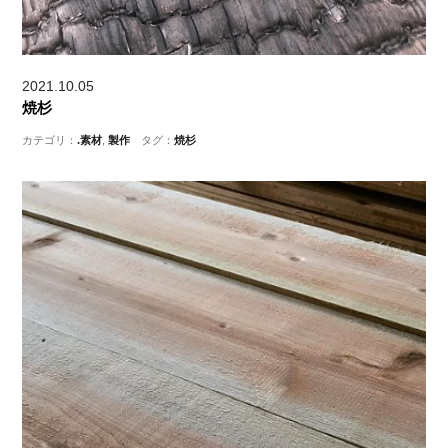
2021.10.05
焼杉
カテゴリ：
.素材
,
製作
タグ：
焼杉