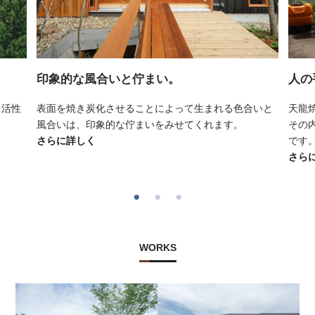
印象的な風合いと佇まい。
人の
を活性
表面を焼き炭化させることによって生まれる色合いと
天龍
風合いは、印象的な佇まいをみせてくれます。
その
さらに詳しく
です
さら
WORKS