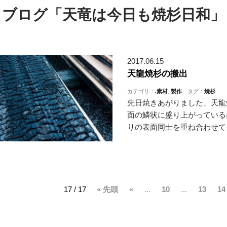
ブログ「天竜は今日も焼杉日和」
2017.06.15
天龍焼杉の搬出
カテゴリ：
.素材
,
製作
タグ：
焼杉
先日焼きあがりました、天龍
面の鱗状に盛り上がっている
りの表面同士を重ね合わせて
17 / 17
« 先頭
«
...
10
...
13
14