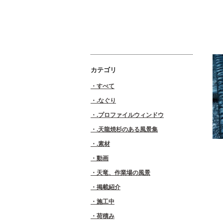
カテゴリ
すべて
.なぐり
.プロファイルウィンドウ
.天龍焼杉のある風景集
.素材
動画
天竜、作業場の風景
掲載紹介
施工中
荷積み