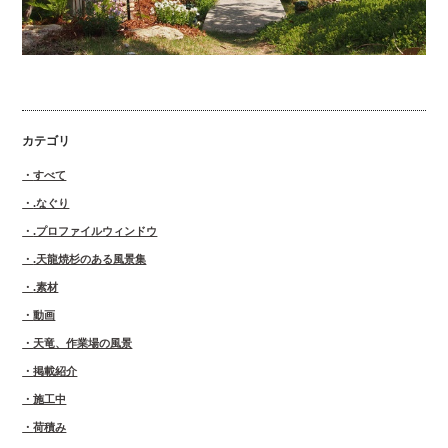
カテゴリ
すべて
.なぐり
.プロファイルウィンドウ
.天龍焼杉のある風景集
.素材
動画
天竜、作業場の風景
掲載紹介
施工中
荷積み