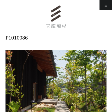
d
P1010086