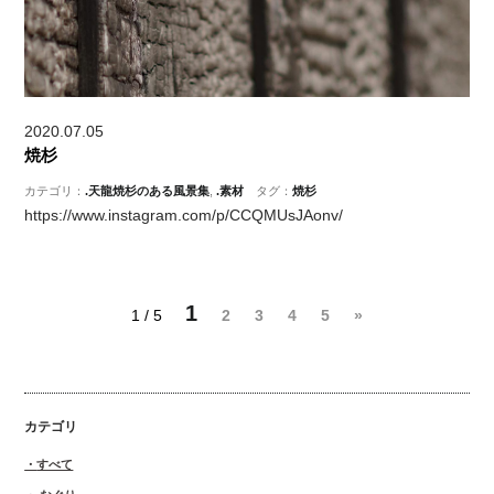
2020.07.05
焼杉
カテゴリ：
.天龍焼杉のある風景集
,
.素材
タグ：
焼杉
https://www.instagram.com/p/CCQMUsJAonv/
1
1 / 5
2
3
4
5
»
カテゴリ
すべて