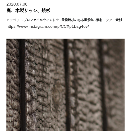
2020.07.08
庭、木製サッシ、焼杉
カテゴリ：
.プロファイルウィンドウ
,
.天龍焼杉のある風景集
,
.素材
タグ：
焼杉
https://www.instagram.com/p/CCXp1Bsg4ov/