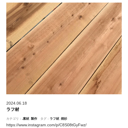
2024.06.18
ラフ材
カテゴリ：
.素材
,
製作
タグ：
ラフ材
,
焼杉
https://www.instagram.com/p/C8S08tGyFwz/