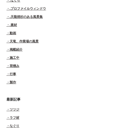
.なぐり
.プロファイルウィンドウ
.天龍焼杉のある風景集
.素材
動画
天竜、作業場の風景
掲載紹介
施工中
荷積み
行事
製作
最新記事
ツツジ
ラフ材
なぐり