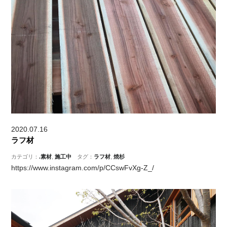
2020.07.16
ラフ材
カテゴリ：
.素材
,
施工中
タグ：
ラフ材
,
焼杉
https://www.instagram.com/p/CCswFvXg-Z_/