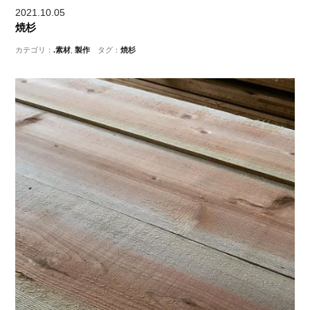
2021.10.05
焼杉
カテゴリ：
.素材
,
製作
タグ：
焼杉