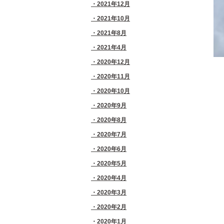
2021年12月
2021年10月
2021年8月
2021年4月
2020年12月
2020年11月
2020年10月
2020年9月
2020年8月
2020年7月
2020年6月
2020年5月
2020年4月
2020年3月
2020年2月
2020年1月