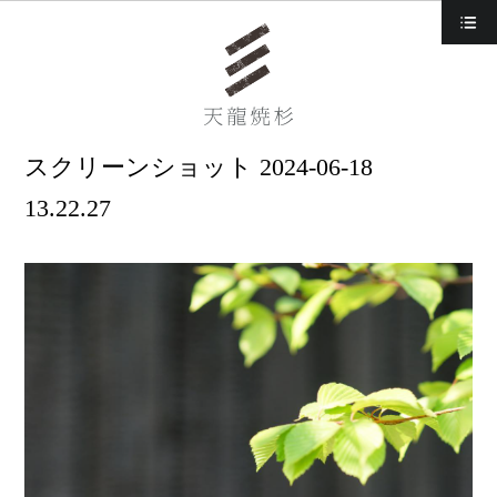
d
スクリーンショット 2024-06-18
13.22.27