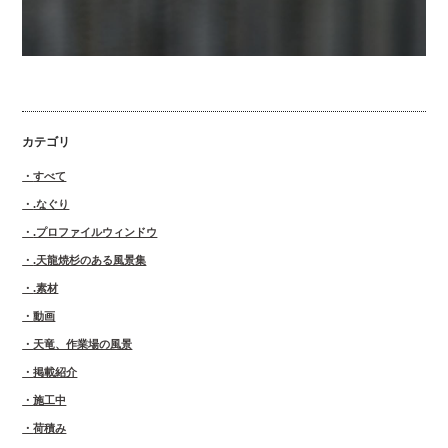
カテゴリ
すべて
.なぐり
.プロファイルウィンドウ
.天龍焼杉のある風景集
.素材
動画
天竜、作業場の風景
掲載紹介
施工中
荷積み