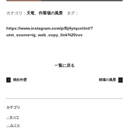
カテゴリ：
天竜、作業場の風景
タグ：
https://www.instagram.com/p/Bj4ytqcnUot/?
utm_source=ig_web_copy_link%20vvv
一覧に戻る
焼杉外壁
焼場の風景
カテゴリ
すべて
.なぐり