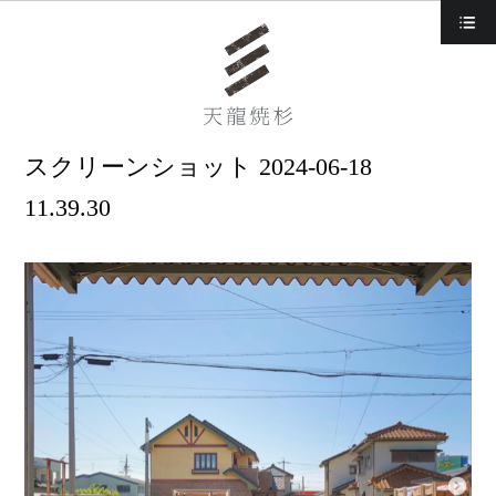
d
スクリーンショット 2024-06-18
11.39.30